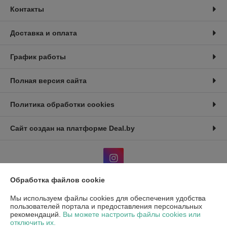
Контакты
Доставка и оплата
График работы
Полная версия сайта
Политика обработки cookies
Сайт создан на платформе Deal.by
Обработка файлов cookie
Информация для покупателя
Мы используем файлы cookies для обеспечения удобства
пользователей портала и предоставления персональных
Индивидуальный предприниматель:
ИП Райко Александр Валерьевич
рекомендаций.
Вы можете настроить файлы cookies или
г.Минск, ул. Белецкого 2/7, кв.379
отключить их.