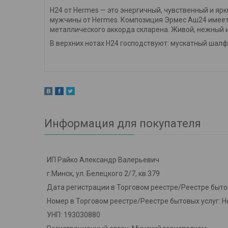
H24 от Hermes — это энергичный, чувственный и яр
мужчины от Hermes. Композиция Эрмес Аш24 имеет
металлического аккорда скларена. Живой, нежный и
В верхних нотах H24 господствуют: мускатный шалфе
Информация для покупателя
ИП Райко Александр Валерьевич
г.Минск, ул. Белецкого 2/7, кв.379
Дата регистрации в Торговом реестре/Реестре быто
Номер в Торговом реестре/Реестре бытовых услуг: Н
УНП: 193030880