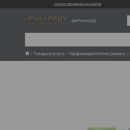
Начать продавать на Deal.by
parfumery.by
Товары и услуги
Парфюмерия hermes (эрмес)