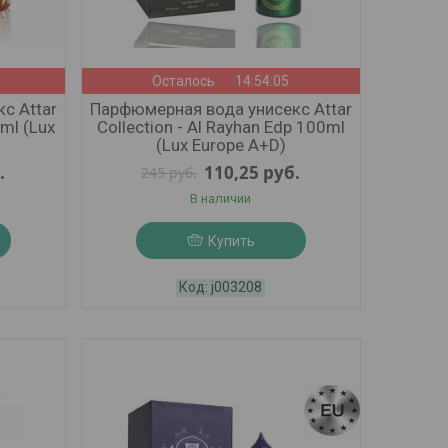
Осталось
14:54:03
с Attar
Парфюмерная вода унисекс Attar
0ml (Lux
Collection - Al Rayhan Edp 100ml
(Lux Europe A+D)
.
110,25
руб.
245
руб.
В наличии
Купить
j003208