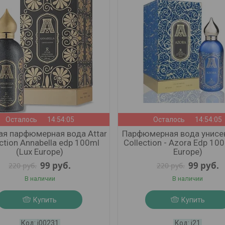
Осталось
14:54:03
Осталось
14:54:03
я парфюмерная вода Attar
Парфюмерная вода унисек
ction Annabella edp 100ml
Collection - Azora Edp 100
(Lux Europe)
Europe)
99
руб.
99
руб.
220
руб.
220
руб.
В наличии
В наличии
Купить
Купить
j00231
j21