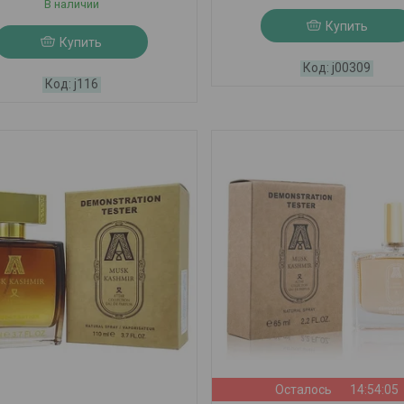
В наличии
Купить
Купить
j00309
j116
Осталось
14:54:03