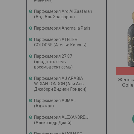
Маккуин)
Парфюмерия Ard Al Zaafaran
(Ард Аль Заафаран)
Парфюмерия Anomalia Paris
Парфюмерия ATELIER
COLOGNE (Ателье Колонь)
Парфюмерия 27 87
(двадцать семь
восемьдесят семь)
Парфюмерия AJ ARABIA
Женска
WIDIAN LONDON (Али Аль
Colle
Джабери Видиан Лондон)
Парфюмерия AJMAL
(Аджмал)
Парфюмерия ALEXANDRE.J
(Александр Джей)