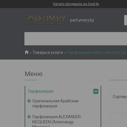
Начать продавать на Deal.by
parfumery.by
Товары и услуги
Парфюмерия attar collection (а
Парфюмерия
Оригинальная Арабская
парфюмерия
Парфюмерия ALEXANDER
MCQUEEN (Александр