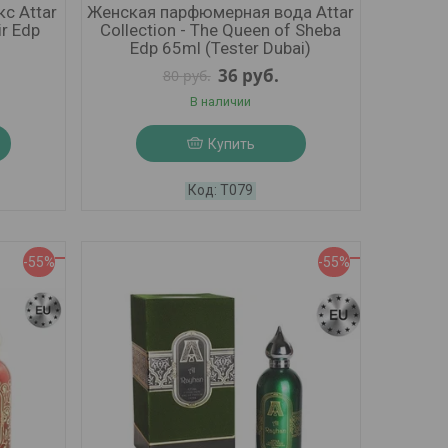
с Attar
Женская парфюмерная вода Attar
ir Edp
Collection - The Queen of Sheba
)
Edp 65ml (Tester Dubai)
36
руб.
80
руб.
В наличии
Купить
Т079
-55%
-55%