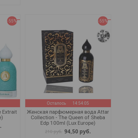
-55%
-55%
Осталось
14:54:03
 Extrait
Женская парфюмерная вода Attar
e)
Collection - The Queen of Sheba
Edp 100ml (Lux Europe)
.
94,50
руб.
210
руб.