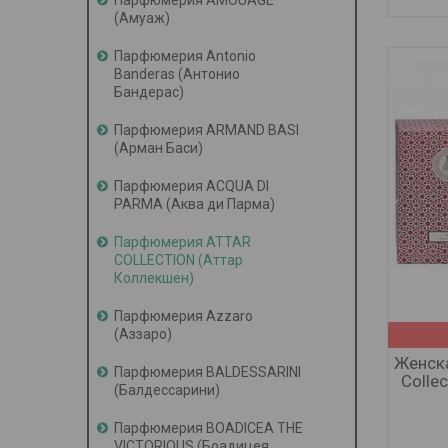
Парфюмерия AMOUAGE
(Амуаж)
Парфюмерия Antonio
Banderas (Антонио
Бандерас)
Парфюмерия ARMAND BASI
(Арман Баси)
Парфюмерия ACQUA DI
PARMA (Аква ди Парма)
Парфюмерия ATTAR
COLLECTION (Аттар
Коллекшен)
Парфюмерия Azzaro
(Аззаро)
Женска
Парфюмерия BALDESSARINI
Collec
(Балдессарини)
Парфюмерия BOADICEA THE
VICTORIOUS (Боадицея