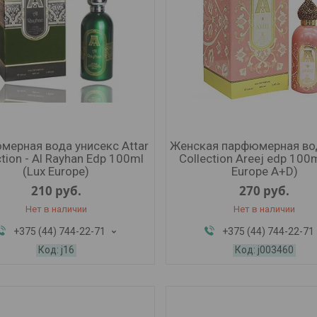
мерная вода унисекс Attar
Женская парфюмерная вод
ction - Al Rayhan Edp 100ml
Collection Areej edp 100m
(Lux Europe)
Europe A+D)
210
руб.
270
руб.
Нет в наличии
Нет в наличии
+375 (44) 744-22-71
+375 (44) 744-22-71
j16
j003460