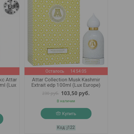
Осталось
14:54:03
с Attar
Attar Collection Musk Kashmir
ml (Lux
Extrait edp 100ml (Lux Europe)
103,50
руб.
230
руб.
В наличии
Купить
j122