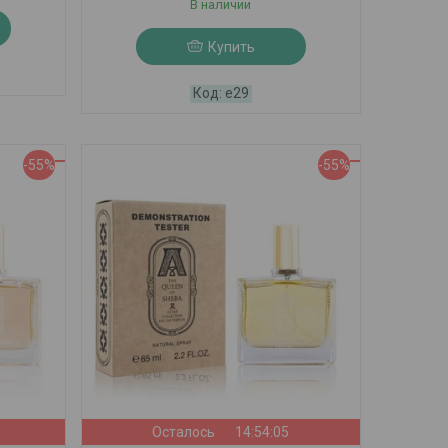
В наличии
Купить
е29
-55%
-55%
Осталось
14:54:03