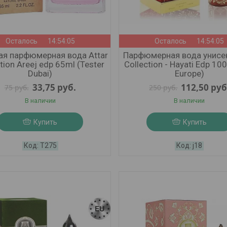
Осталось
14:54:03
Осталось
14:54:03
я парфюмерная вода Attar
Парфюмерная вода унисек
tion Areej edp 65ml (Tester
Collection - Hayati Edp 10
Dubai)
Europe)
33,75
руб.
112,50
руб
75
руб.
250
руб.
В наличии
В наличии
Купить
Купить
Т275
j18