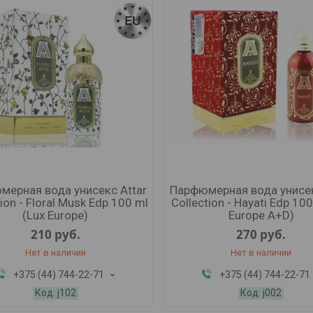
мерная вода унисекс Attar
Парфюмерная вода унисек
ion - Floral Musk Edp 100 ml
Collection - Hayati Edp 10
(Lux Europe)
Europe A+D)
210
руб.
270
руб.
Нет в наличии
Нет в наличии
+375 (44) 744-22-71
+375 (44) 744-22-71
j102
j002