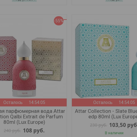
-55%
Осталось
14:54:03
Осталось
14:54:03
я парфюмерная вода Attar
Attar Collection - Slate Blue
tion Qalbi Extrait de Parfum
edp 80ml (Lux Europ
80ml (Lux Europe)
103,50
руб
230
руб.
108
руб.
240
руб.
В наличии