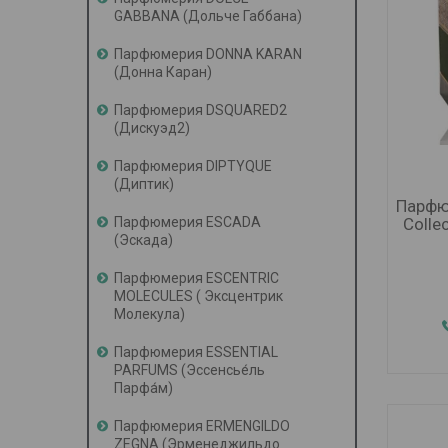
GABBANA (Дольче Габбана)
Парфюмерия DONNA KARAN
(Донна Каран)
Парфюмерия DSQUARED2
(Дискуэд2)
Парфюмерия DIPTYQUE
(Диптик)
Парфю
Colle
Парфюмерия ESСADA
(Эскада)
Парфюмерия ESCENTRIC
MOLECULES ( Эксцентрик
Молекула)
Парфюмерия ESSENTIAL
PARFUMS (Эссенcье́ль
Парфа́м)
Парфюмерия ERMENGILDO
ZEGNA (Эрменеджильдо