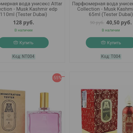
мерная вода унисекс Attar
Парфюмерная вода унисек
ection - Musk Kashmir edp
Collection - Musk Kashm
110ml (Tester Dubai)
65ml (Tester Dubai
128
руб.
40,50
руб.
90
руб.
В наличии
В наличии
Купить
Купить
NT004
Т004
-55%