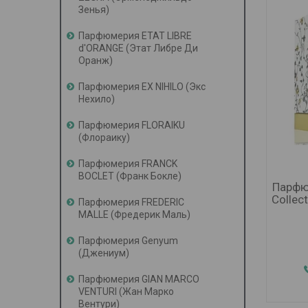
Зенья)
Парфюмерия ETAT LIBRE
d'ORANGE (Этат Либре Ди
Оранж)
Парфюмерия EX NIHILO (Экс
Нехило)
Парфюмерия FLORAIKU
(Флораику)
Парфюмерия FRANCK
BOCLET (Франк Бокле)
Парфю
Collect
Парфюмерия FREDERIC
MALLE (Фредерик Маль)
Парфюмерия Genyum
(Джениум)
Парфюмерия GIAN MARCO
VENTURI (Жан Марко
Вентури)