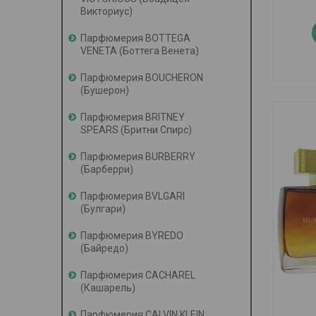
Викториус)
Парфюмерия BOTTEGA
VENETA (Боттега Венета)
Парфюмерия BOUCHERON
(Бушерон)
Парфюмерия BRITNEY
SPEARS (Бритни Спирс)
Парфюмерия BURBERRY
(Барберри)
Парфюмерия BVLGARI
(Булгари)
Парфюмерия BYREDO
(Байредо)
Парфюмерия CACHAREL
(Кашарель)
Парфюмерия CALVIN KLEIN