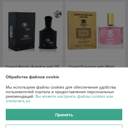
Creed Absolu Aventus edp 75
Creed Fragaria edp 65ml
ml (Lux Europe)
(Tester Dubai)
Обработка файлов cookie
В наличии
В наличии
Мы используем файлы cookies для обеспечения удобства
250
85
руб.
руб.
пользователей портала и предоставления персональных
рекомендаций.
Вы можете настроить файлы cookies или
Купить
Купить
отключить их.
Принять
О нас