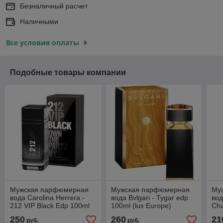
Безналичный расчет
Наличными
Все условия оплаты
Подобные товары компании
Мужская парфюмерная
Мужская парфюмерная
Му
вода Carolina Herrera -
вода Bvlgari - Tygar edp
вод
212 VIP Black Edp 100ml
100ml (lux Europe)
Cha
(Lux Europe)
Eur
250
260
21
руб.
руб.