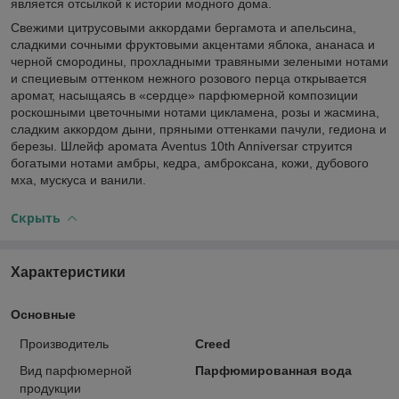
является отсылкой к истории модного дома.
Свежими цитрусовыми аккордами бергамота и апельсина,
сладкими сочными фруктовыми акцентами яблока, ананаса и
черной смородины, прохладными травяными зелеными нотами
и специевым оттенком нежного розового перца открывается
аромат, насыщаясь в «сердце» парфюмерной композиции
роскошными цветочными нотами цикламена, розы и жасмина,
сладким аккордом дыни, пряными оттенками пачули, гедиона и
березы. Шлейф аромата Aventus 10th Anniversar струится
богатыми нотами амбры, кедра, амброксана, кожи, дубового
мха, мускуса и ванили.
Скрыть
Характеристики
Основные
Производитель
Creed
Вид парфюмерной
Парфюмированная вода
продукции