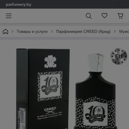
parfumery.by
Товары и услуги
Парфюмерия CREED (Крид)
Мужс