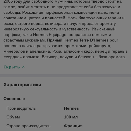
2006 году для свободного мужчины, который твердо стоит на
земле, любит мечтать и не представляет себя без воздуха и
свободы. Роскошная парфюмерная композиция наполнена
сочетанием цветов и пряностей. Ноты благоухающих герани и
розы, острого перца, ветивера и пачули придают аромату
невероятную сексуальность и чувственность. Изысканный
парфюм, как и Hermes Equipage, понравится нежным и
страстным мужчинам. Пряный Hermes Terre D'Hermes pour
homme в начале раскрывается ароматами грейпфрута,
минералов и апельсина. Роза, атласский кедр, перец и герань в
«сердце» аромата. Ветивер, пачули и бензоин – база аромата.
Скрыть
Характеристики
Основные
Производитель
Hermes
Объем
100 мл
Страна производитель
Франция