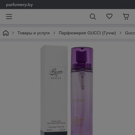
parfumery.by
Товары и услуги
Парфюмерия GUCCI (Гуччи)
Gucc