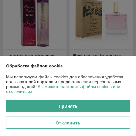
Женская парфюмерная
Женская парфюмерная
вода Christina Aguilera - By
вода Christina Aguilera - By
Night Edp 80ml
Night Edp 65ml (Tester
Обработка файлов cookie
Dubai)
В наличии
В наличии
Мы используем файлы cookies для обеспечения удобства
пользователей портала и предоставления персональных
32,40
40,50
72 руб.
90 руб.
руб.
руб.
рекомендаций.
Вы можете настроить файлы cookies или
отключить их.
Купить
Купить
Принять
О нас
Отклонить
100% положительных из 6 отзывов за год