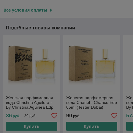
Все условия оплаты
Подобные товары компании
Женская парфюмерная
Женская парфюмерная
Же
вода Christina Aguilera -
вода Chanel - Chance Edp
вод
By Christina Aguilera Edp
65ml (Tester Dubai)
By 
65 ml (Tester Dubai)
Dub
36
90
57
80 руб.
руб.
руб.
Купить
Купить