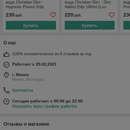
вода Christian Dior -
вода Christian Dior - Dior
вод
Hypnotic Poison Edp
Addict Edp 100ml (Lux
Poi
100ml (Lux Europe A+D)
Europe A+D)
Eur
230
220
23
руб.
руб.
Купить
Купить
О нас
100% положительных из 6 отзывов за год
Работает с 25.02.2021
г. Минск
Минск, Беларусь
Контакты
Сегодня работает с 09:00 до 22:00
Показать весь график работы
Отзывы о магазине