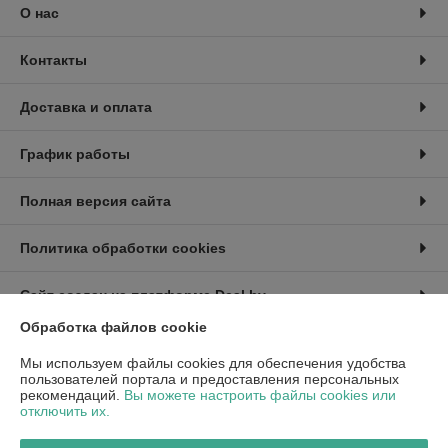
О нас
Контакты
Доставка и оплата
График работы
Полная версия сайта
Политика обработки cookies
Сайт создан на платформе Deal.by
Обработка файлов cookie
Информация для покупателя
Мы используем файлы cookies для обеспечения удобства
пользователей портала и предоставления персональных
Индивидуальный предприниматель:
ИП Райко Александр Валерьевич
рекомендаций.
Вы можете настроить файлы cookies или
г.Минск, ул. Белецкого 2/7, кв.379
отключить их.
Регистрационный номер ЕГР: 193030880