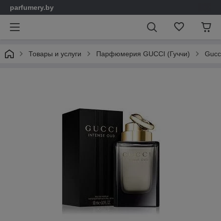
parfumery.by
Товары и услуги
Парфюмерия GUCCI (Гуччи)
Gucc