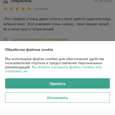
Покупатель
24.04.2026
Отлично
Этот парфюм я очень давно хотела и была приятно удивлена когда 
забрала заказ . Все упаковано очень хорошо , заказ пришел целый . 
Ну и запах просто потрясающий .
Сделка подтверждена через корзину
Обработка файлов cookie
Показать все отзывы
Мы используем файлы cookies для обеспечения удобства
пользователей портала и предоставления персональных
рекомендаций.
Вы можете настроить файлы cookies или
О нас
отключить их.
Контакты
Принять
Доставка и оплата
Отклонить
График работы