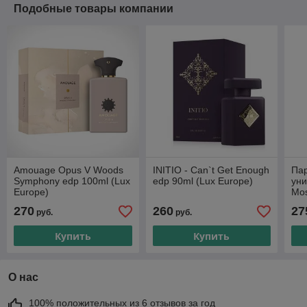
Подобные товары компании
Amouage Opus V Woods
INITIO - Can`t Get Enough
Па
Symphony edp 100ml (Lux
edp 90ml (Lux Europe)
уни
Europe)
Mos
Eur
270
260
27
руб.
руб.
Купить
Купить
О нас
100% положительных из 6 отзывов за год