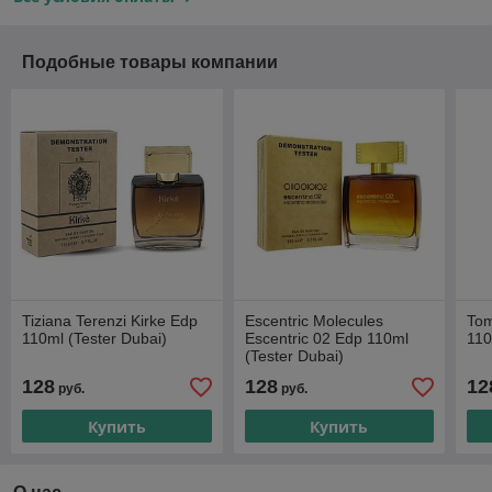
Подобные товары компании
Tiziana Terenzi Kirke Edp
Escentric Molecules
Tom
110ml (Tester Dubai)
Escentric 02 Edp 110ml
110
(Tester Dubai)
128
128
12
руб.
руб.
Купить
Купить