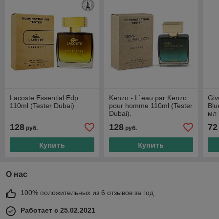
Lacoste Essential Edp
Kenzo - L`eau par Kenzo
Gi
110ml (Tester Dubai)
pour homme 110ml (Tester
Blu
Dubai).
мл
128
128
72
руб.
руб.
Купить
Купить
О нас
100% положительных из 6 отзывов за год
Работает с 25.02.2021