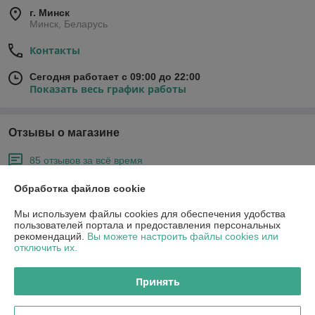
г. Минск
Минск, Беларусь
Контакты
Сегодня работает с 09:00 до 22:00
Показать весь график работы
Отзывы о магазине
85 отзывов за всё время
Обработка файлов cookie
Покупатель
25.05.2026
Отлично
Мы используем файлы cookies для обеспечения удобства
пользователей портала и предоставления персональных
рекомендаций.
Вы можете настроить файлы cookies или
Сделка подтверждена через корзину
отключить их.
Принять
Покупатель
24.04.2026
Отлично