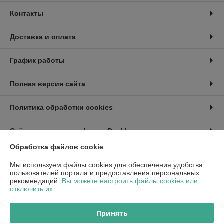
Контакты
Доставка и оплата
График работы
Полная версия сайта
Политика обработки cookies
Сайт создан на платформе Deal.by
Обработка файлов cookie
Информация для покупателя
Мы используем файлы cookies для обеспечения удобства
пользователей портала и предоставления персональных
Индивидуальный предприниматель:
ИП Райко Александр Валерьевич
рекомендаций.
Вы можете настроить файлы cookies или
г.Минск, ул. Белецкого 2/7, кв.379
отключить их.
Регистрационный номер ЕГР: 193030880
Принять
УНП: 193030880