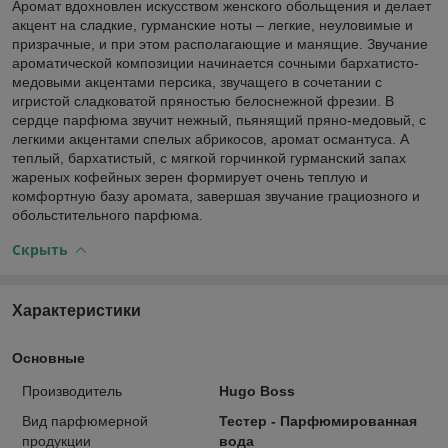
Аромат вдохновлен искусством женского обольщения и делает
акцент на сладкие, гурманские ноты – легкие, неуловимые и
призрачные, и при этом располагающие и манящие. Звучание
ароматической композиции начинается сочными бархатисто-
медовыми акцентами персика, звучащего в сочетании с
игристой сладковатой пряностью белоснежной фрезии. В
сердце парфюма звучит нежный, пьянящий пряно-медовый, с
легкими акцентами спелых абрикосов, аромат османтуса. А
теплый, бархатистый, с мягкой горчинкой гурманский запах
жареных кофейных зерен формирует очень теплую и
комфортную базу аромата, завершая звучание грациозного и
обольстительного парфюма.
Скрыть
Характеристики
Основные
Производитель
Hugo Boss
Вид парфюмерной
Тестер - Парфюмированная
продукции
вода