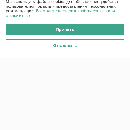
Мы используем файлы cookies для обеспечения удобства
пользователей портала и предоставления персональных
рекомендаций.
Вы можете настроить файлы cookies или
О нас
отключить их.
Контакты
Принять
Доставка и оплата
Отклонить
График работы
Полная версия сайта
Политика обработки cookies
Сайт создан на платформе Deal.by
Информация для покупателя
Индивидуальный предприниматель:
ИП Райко Александр Валерьевич
г.Минск, ул. Белецкого 2/7, кв.379