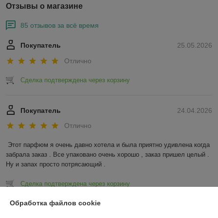
Отзывы о магазине
85 отзывов за всё время
Покупатель
25.05.2026
Отлично
Сделка подтверждена через корзину
Покупатель
24.04.2026
Отлично
Этот парфюм я очень давно хотела и была приятно удивлена когда 
забрала заказ . Все упаковано очень хорошо , заказ пришел целый . 
Ну и запах просто потрясающий .
Сделка подтверждена через корзину
Обработка файлов cookie
Показать все отзывы