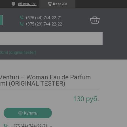
85 отзывов
Корзина
+375 (44) 744-22-71
+375 (29) 744-22-22
ml (original tester)
Venturi – Woman Eau de Parfum
ml (ORIGINAL TESTER)
130
руб.
Купить
+375 (44) 744-22-71