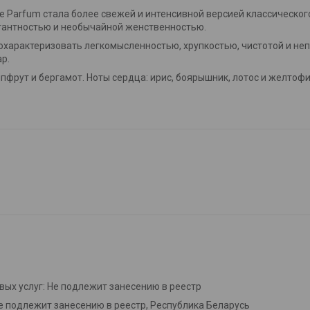
arfum стала более свежей и интенсивной версией классического
егантностью и необычайной женственностью.
характеризовать легкомысленностью, хрупкостью, чистотой и не
р.
пфрут и бергамот. Ноты сердца: ирис, боярышник, лотос и желтофи
вых услуг: Не подлежит занесению в реестр
е подлежит занесению в реестр, Республика Беларусь