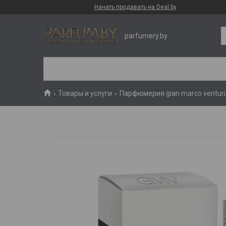
Начать продавать на Deal.by
parfumery.by
Товары и услуги
Парфюмерия gian marco venturi