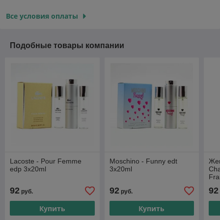
Все условия оплаты
Подобные товары компании
Lacoste - Pour Femme
Moschino - Funny edt
Жен
edp 3х20ml
3х20ml
Cha
Fra
92
92
92
руб.
руб.
Купить
Купить