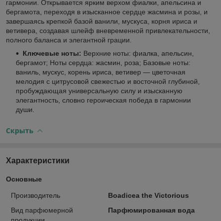
гармонии. Открывается ярким верхом фиалки, апельсина и
бергамота, переходя в изысканное сердце жасмина и розы, и
завершаясь крепкой базой ванили, мускуса, корня ириса и
ветивера, создавая шлейф вневременной привлекательности,
полного баланса и элегантной грации.
Ключевые ноты:
Верхние ноты: фиалка, апельсин,
бергамот; Ноты сердца: жасмин, роза; Базовые ноты:
ваниль, мускус, корень ириса, ветивер — цветочная
мелодия с цитрусовой свежестью и восточной глубиной,
пробуждающая универсальную силу и изысканную
элегантность, словно героическая победа в гармонии
души.
Скрыть
Характеристики
Основные
Производитель
Boadicea the Victorious
Вид парфюмерной
Парфюмированная вода
продукции