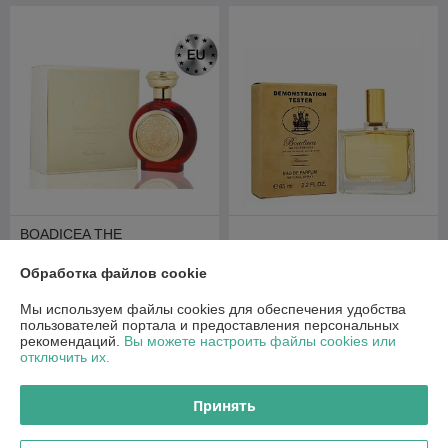
BOADICEA THE
VICTORIOUS PIRE
Boadicea The Victorious
HORCOTTE EDP 100 ML
Heroine 65ml (Tester Dubai)
Обработка файлов cookie
(LUX EUROPE)
В наличии
В наличии
Мы используем файлы cookies для обеспечения удобства
230
80
пользователей портала и предоставления персональных
руб.
руб.
рекомендаций.
Вы можете настроить файлы cookies или
отключить их.
Купить
Купить
Принять
О нас