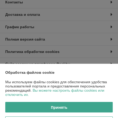
Контакты
Доставка и оплата
График работы
Полная версия сайта
Политика обработки cookies
Сайт создан на платформе Deal.by
Обработка файлов cookie
Информация для покупателя
Мы используем файлы cookies для обеспечения удобства
пользователей портала и предоставления персональных
Индивидуальный предприниматель:
ИП Райко Александр Валерьевич
рекомендаций.
Вы можете настроить файлы cookies или
г.Минск, ул. Белецкого 2/7, кв.379
отключить их.
Регистрационный номер ЕГР: 193030880
Принять
УНП: 193030880