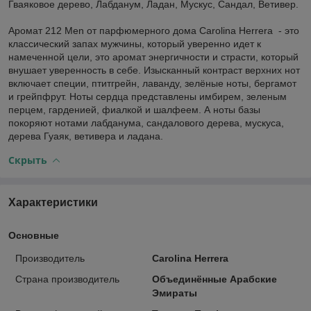
Гваяковое дерево, Лабданум, Ладан, Мускус, Сандал, Ветивер.
Аромат 212 Men от парфюмерного дома Carolina Herrera - это
классический запах мужчины, который уверенно идет к
намеченной цели, это аромат энергичности и страсти, который
внушает уверенность в себе. Изысканный контраст верхних нот
включает специи, птитгрейн, лаванду, зелёные ноты, бергамот
и грейпфрут. Ноты сердца представлены имбирем, зеленым
перцем, гарденией, фиалкой и шалфеем. А ноты базы
покоряют нотами лабданума, сандалового дерева, мускуса,
дерева Гуаяк, ветивера и ладана.
Скрыть
Характеристики
Основные
Производитель
Carolina Herrera
Страна производитель
Объединённые Арабские
Эмираты