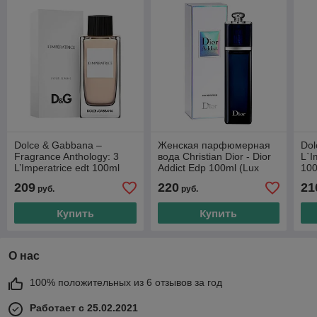
Dolce & Gabbana –
Женская парфюмерная
Do
Fragrance Anthology: 3
вода Christian Dior - Dior
L`I
L’Imperatrice edt 100ml
Addict Edp 100ml (Lux
100
(ORIGINAL)
Europe A+D)
209
220
21
руб.
руб.
Купить
Купить
О нас
100% положительных из 6 отзывов за год
Работает с 25.02.2021