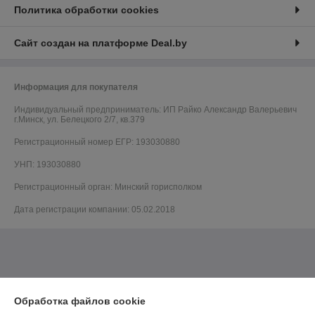
Политика обработки cookies
Сайт создан на платформе Deal.by
Информация для покупателя
Индивидуальный предприниматель:
ИП Райко Александр Валерьевич
г.Минск, ул. Белецкого 2/7, кв.379
Регистрационный номер ЕГР: 193030880
УНП: 193030880
Регистрационный орган: Минский горисполком
Дата регистрации компании: 05.02.2018
Обработка файлов cookie