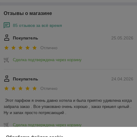
Отзывы о магазине
85 отзывов за всё время
Покупатель
25.05.2026
Отлично
Сделка подтверждена через корзину
Покупатель
24.04.2026
Отлично
Этот парфюм я очень давно хотела и была приятно удивлена когда 
забрала заказ . Все упаковано очень хорошо , заказ пришел целый . 
Ну и запах просто потрясающий .
Сделка подтверждена через корзину