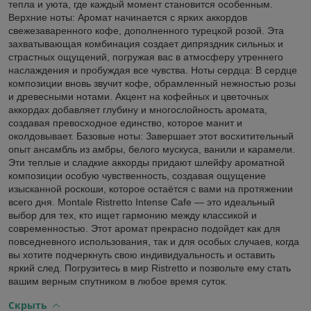
тепла и уюта, где каждый момент становится особенным.
Верхние ноты: Aромат начинается с ярких аккордов
свежезаваренного кофе, дополненного турецкой розой. Эта
захватывающая комбинация создает дипряздник сильных и
страстных ощущений, погружая вас в атмосферу утреннего
наслаждения и пробуждая все чувства. Ноты сердца: В сердце
композиции вновь звучит кофе, обрамленный нежностью розы
и древесными нотами. Акцент на кофейных и цветочных
аккордах добавляет глубину и многослойность аромата,
создавая превосходное единство, которое манит и
околдовывает. Базовые ноты: Завершает этот восхитительный
опыт ансамбль из амбры, белого мускуса, ванили и карамели.
Эти теплые и сладкие аккорды придают шлейфу ароматной
композиции особую чувственность, создавая ощущение
изысканной роскоши, которое остаётся с вами на протяжении
всего дня. Montale Ristretto Intense Cafe — это идеальный
выбор для тех, кто ищет гармонию между классикой и
современностью. Этот аромат прекрасно подойдет как для
повседневного использования, так и для особых случаев, когда
вы хотите подчеркнуть свою индивидуальность и оставить
яркий след. Погрузитесь в мир Ristretto и позвольте ему стать
вашим верным спутником в любое время суток.
Скрыть