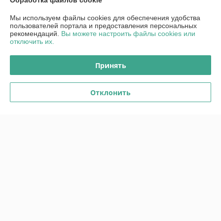
Обработка файлов cookie
Показать все отзывы
Мы используем файлы cookies для обеспечения удобства
пользователей портала и предоставления персональных
рекомендаций.
Вы можете настроить файлы cookies или
О нас
отключить их.
Контакты
Принять
Доставка и оплата
Отклонить
График работы
Полная версия сайта
Политика обработки cookies
Сайт создан на платформе Deal.by
Информация для покупателя