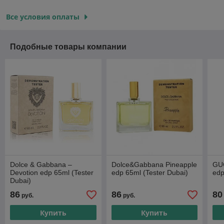
Все условия оплаты
Подобные товары компании
Dolce & Gabbana –
Dolce&Gabbana Pineapple
GUC
Devotion edp 65ml (Tester
edp 65ml (Tester Dubai)
edp
Dubai)
86
86
80
руб.
руб.
Купить
Купить