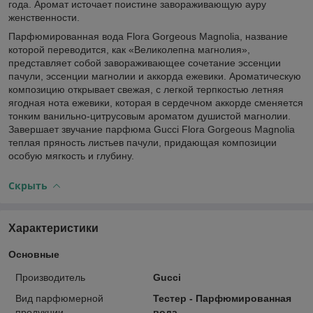
года. Аромат источает поистине завораживающую ауру
женственности.
Парфюмированная вода Flora Gorgeous Magnolia, название
которой переводится, как «Великолепна магнолия»,
представляет собой завораживающее сочетание эссенции
пачули, эссенции магнолии и аккорда ежевики. Ароматическую
композицию открывает свежая, с легкой терпкостью летняя
ягодная нота ежевики, которая в сердечном аккорде сменяется
тонким ванильно-цитрусовым ароматом душистой магнолии.
Завершает звучание парфюма Gucci Flora Gorgeous Magnolia
теплая пряность листьев пачули, придающая композиции
особую мягкость и глубину.
Скрыть
Характеристики
Основные
Производитель
Gucci
Вид парфюмерной
Тестер - Парфюмированная
продукции
вода