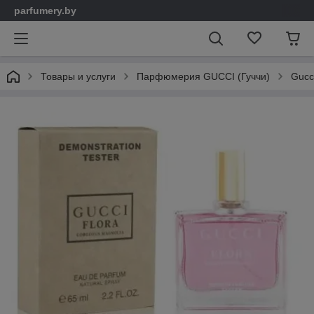
parfumery.by
Товары и услуги
Парфюмерия GUCCI (Гуччи)
Gucc