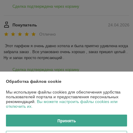
Сделка подтверждена через корзину
Покупатель
24.04.2026
Отлично
Этот парфюм я очень давно хотела и была приятно удивлена когда 
забрала заказ . Все упаковано очень хорошо , заказ пришел целый . 
Ну и запах просто потрясающий .
Сделка подтверждена через корзину
Обработка файлов cookie
Показать все отзывы
Мы используем файлы cookies для обеспечения удобства
пользователей портала и предоставления персональных
рекомендаций.
Вы можете настроить файлы cookies или
О нас
отключить их.
Контакты
Принять
Доставка и оплата